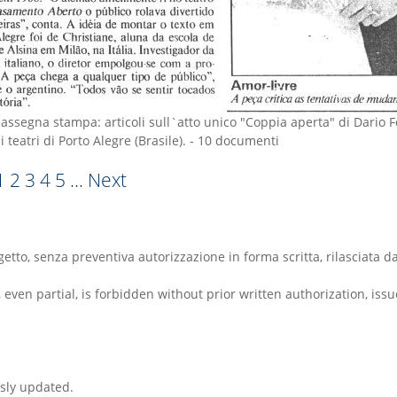
assegna stampa: articoli sull`atto unico "Coppia aperta" di Dario 
i teatri di Porto Alegre (Brasile).
-
10 documenti
1
2
3
4
5
...
Next
oggetto, senza preventiva autorizzazione in forma scritta, rilascia
n, even partial, is forbidden without prior written authorization,
sly updated.