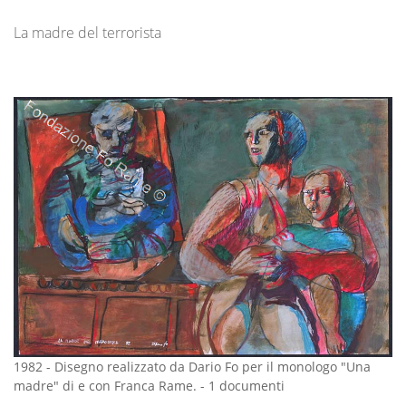
La madre del terrorista
1982
-
Disegno realizzato da Dario Fo per il monologo "Una
madre" di e con Franca Rame.
-
1 documenti