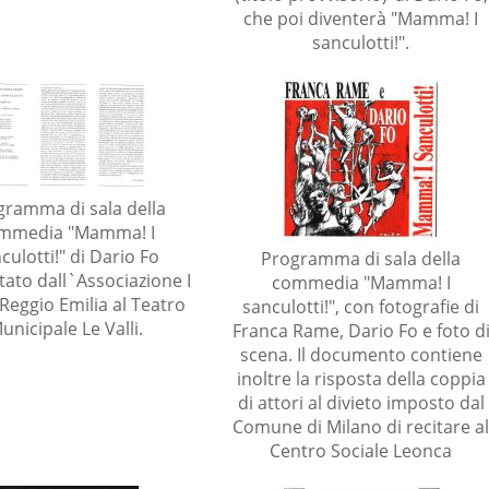
che poi diventerà "Mamma! I
sanculotti!".
gramma di sala della
mmedia "Mamma! I
culotti!" di Dario Fo
Programma di sala della
ato dall`Associazione I
commedia "Mamma! I
 Reggio Emilia al Teatro
sanculotti!", con fotografie di
unicipale Le Valli.
Franca Rame, Dario Fo e foto d
scena. Il documento contiene
inoltre la risposta della coppia
di attori al divieto imposto dal
Comune di Milano di recitare a
Centro Sociale Leonca