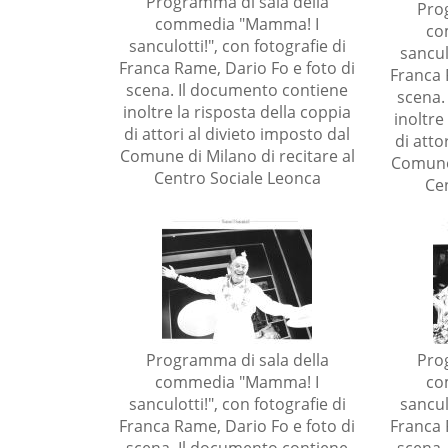
Programma di sala della
Pro
commedia "Mamma! I
co
sanculotti!", con fotografie di
sancul
Franca Rame, Dario Fo e foto di
Franca 
scena. Il documento contiene
scena.
inoltre la risposta della coppia
inoltre
di attori al divieto imposto dal
di atto
Comune di Milano di recitare al
Comune 
Centro Sociale Leonca
Ce
Programma di sala della
Pro
commedia "Mamma! I
co
sanculotti!", con fotografie di
sancul
Franca Rame, Dario Fo e foto di
Franca 