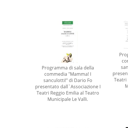
Pro
co
san
Programma di sala della
present
commedia "Mamma! I
Teatri
sanculotti!" di Dario Fo
M
presentato dall`Associazione I
Teatri Reggio Emilia al Teatro
Municipale Le Valli.