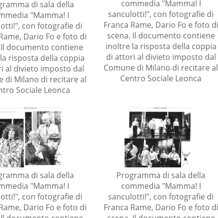
commedia "Mamma! I
gramma di sala della
sanculotti!", con fotografie di
mmedia "Mamma! I
Franca Rame, Dario Fo e foto d
otti!", con fotografie di
scena. Il documento contiene
Rame, Dario Fo e foto di
inoltre la risposta della coppia
 Il documento contiene
di attori al divieto imposto dal
 la risposta della coppia
Comune di Milano di recitare a
ri al divieto imposto dal
Centro Sociale Leonca
di Milano di recitare al
ntro Sociale Leonca
gramma di sala della
Programma di sala della
mmedia "Mamma! I
commedia "Mamma! I
otti!", con fotografie di
sanculotti!", con fotografie di
Rame, Dario Fo e foto di
Franca Rame, Dario Fo e foto d