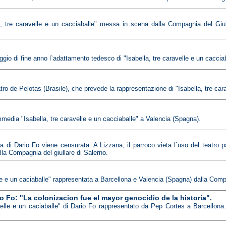
a, tre caravelle e un cacciaballe" messa in scena dalla Compagnia del Giul
o di fine anno l`adattamento tedesco di "Isabella, tre caravelle e un cacciaba
atro de Pelotas (Brasile), che prevede la rappresentazione di "Isabella, tre car
media "Isabella, tre caravelle e un cacciaballe" a Valencia (Spagna).
i Dario Fo viene censurata. A Lizzana, il parroco vieta l`uso del teatro p
lla Compagnia del giullare di Salerno.
le e un caciaballe" rappresentata a Barcellona e Valencia (Spagna) dalla Comp
o Fo: "La colonizacion fue el mayor genocidio de la historia".
lle e un caciaballe" di Dario Fo rappresentato da Pep Cortes a Barcellona. A