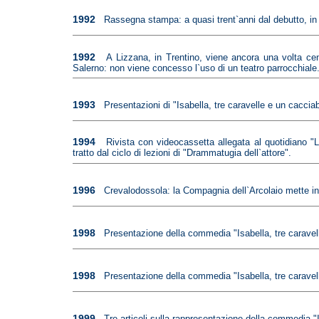
1992
Rassegna stampa: a quasi trent`anni dal debutto, in
1992
A Lizzana, in Trentino, viene ancora una volta ce
Salerno: non viene concesso l`uso di un teatro parrocchiale.
1993
Presentazioni di "Isabella, tre caravelle e un caccia
1994
Rivista con videocassetta allegata al quotidiano "L
tratto dal ciclo di lezioni di "Drammatugia dell`attore".
1996
Crevalodossola: la Compagnia dell`Arcolaio mette in 
1998
Presentazione della commedia "Isabella, tre caravel
1998
Presentazione della commedia "Isabella, tre caravell
1999
Tre articoli sulla rappresentazione della commedia "