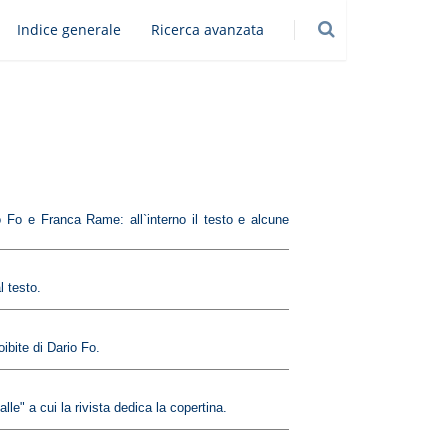
Indice generale
Ricerca avanzata
o Fo e Franca Rame: all`interno il testo e alcune
l testo.
ibite di Dario Fo.
e" a cui la rivista dedica la copertina.