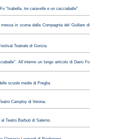
 "Isabella, tre caravelle e un cacciaballe".
" messa in scena dalla Compagnia del Giullare di
estival Teatrale di Gorizia.
aballe". All`interno un lungo articolo di Dario Fo
elle scuole medie di Preglia.
 Teatro Camploy di Verona.
al Teatro Barbuti di Salerno.
ceo-Ginnasio Leopardi di Pordenone.