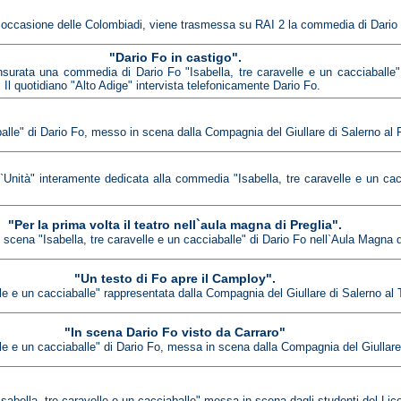
 occasione delle Colombiadi, viene trasmessa su RAI 2 la commedia di Dario Fo
"Dario Fo in castigo".
nsurata una commedia di Dario Fo "Isabella, tre caravelle e un cacciaballe
 Il quotidiano "Alto Adige" intervista telefonicamente Dario Fo.
balle" di Dario Fo, messo in scena dalla Compagnia del Giullare di Salerno al F
`Unità" interamente dedicata alla commedia "Isabella, tre caravelle e un cacci
"Per la prima volta il teatro nell`aula magna di Preglia".
scena "Isabella, tre caravelle e un cacciaballe" di Dario Fo nell`Aula Magna d
"Un testo di Fo apre il Camploy".
le e un cacciaballe" rappresentata dalla Compagnia del Giullare di Salerno al
"In scena Dario Fo visto da Carraro"
e e un cacciaballe" di Dario Fo, messa in scena dalla Compagnia del Giullare 
Isabella, tre caravelle e un cacciaballe" messa in scena dagli studenti del Li