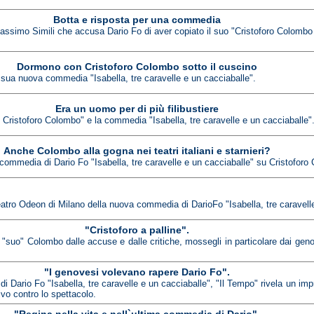
Botta e risposta per una commedia
re Massimo Simili che accusa Dario Fo di aver copiato il suo "Cristoforo Colomb
Dormono con Cristoforo Colombo sotto il cuscino
 sua nuova commedia "Isabella, tre caravelle e un cacciaballe".
Era un uomo per di più filibustiere
uo Cristoforo Colombo" e la commedia "Isabella, tre caravelle e un cacciaballe"
Anche Colombo alla gogna nei teatri italiani e starnieri?
 commedia di Dario Fo "Isabella, tre caravelle e un cacciaballe" su Cristoforo
atro Odeon di Milano della nuova commedia di DarioFo "Isabella, tre caravelle
"Cristoforo a palline".
 "suo" Colombo dalle accuse e dalle critiche, mossegli in particolare dai genov
"I genovesi volevano rapere Dario Fo".
Dario Fo "Isabella, tre caravelle e un cacciaballe", "Il Tempo" rivela un imp
ivo contro lo spettacolo.