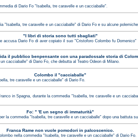
mmedia di Dario Fo "Isabella, tre caravelle e un cacciaballe".
 "Isabella, tre caravelle e un cacciaballe" di Dario Fo e su alcune polemiche 
"I libri di storia sono tutti sbagliati"
he accusa Dario Fo di aver copiato il suo "Cristoforo Colombo fu Domenico" n
fida il pubblico benpensante con una paradossale storia di Colo
 e un cacciaballe" di Dario Fo, che debutta al Teatro Odeon di Milano.
Colombo il "cacciaballe"
ella, tre caravelle e un cacciaballe" di Dario Fo.
anco in Spagna, durante la commedia "Isabella, tre caravelle e un cacciaball
Fo: " 'E un segno di immaturità"
e per la commedia "Isabella, tre caravelle e un cacciaballe" dopo una battuta s
Franca Rame non vuole pomodori in palcoscenico.
Colombo nella commedia "Isabella, tre caravelle e un cacciaballe" di Dario Fo.