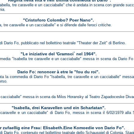
"Regina nella vita e nell`ultima commedia di Dario".
ella, tre caravelle e un cacciaballe" che è andata in scena con grande succe
nia.
"Cristoforo Colombo? Poer Nano".
tre caravelle e un cacciaballe" e si difende dalle feroci critiche.
di Dario Fo, pubblicato nel bollettino teatrale "Theater der Zeit" di Berlino.
"Le iniziative del 'Gramsci` nel 1964".
ommedia "Isabella tre caravelle e un cacciaballe" messa in scena da Dario F
Dario Fo: renoncer à etre le "fou du roi".
enta la commedia di Dario Fo "Isabella, tre caravelle e un cacciaballe" mess
orso.
 un cacciaballe" messa in scena da Milos Horansky al Teatro Zapadoceske Diva
"Isabella, drei Karavellen und ein Scharlatan".
e caravelle e un cacciaballe" di Dario Fo, messa in scena il 6/02/1979 alla
r zufaellig eine Frau: Elisabeth.Eine Komoedie von Dario Fo".
 di Dario Fo, contenuto nel bollettino teatrale dello Schauspiel di Colonia. Sta