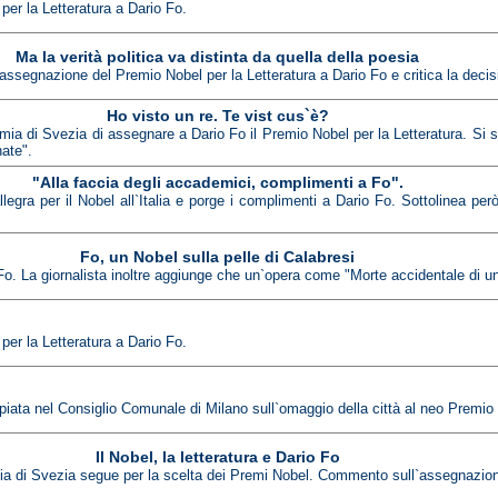
er la Letteratura a Dario Fo.
Ma la verità politica va distinta da quella della poesia
ll`assegnazione del Premio Nobel per la Letteratura a Dario Fo e critica la dec
Ho visto un re. Te vist cus`è?
emia di Svezia di assegnare a Dario Fo il Premio Nobel per la Letteratura. Si s
nate".
"Alla faccia degli accademici, complimenti a Fo".
llegra per il Nobel all`Italia e porge i complimenti a Dario Fo. Sottolinea però 
Fo, un Nobel sulla pelle di Calabresi
o Fo. La giornalista inoltre aggiunge che un`opera come "Morte accidentale di u
er la Letteratura a Dario Fo.
piata nel Consiglio Comunale di Milano sull`omaggio della città al neo Premio 
Il Nobel, la letteratura e Dario Fo
emia di Svezia segue per la scelta dei Premi Nobel. Commento sull`assegnazion