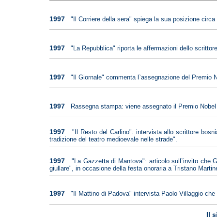
1997
"Il Corriere della sera" spiega la sua posizione circ
1997
"La Repubblica" riporta le affermazioni dello scritto
1997
"Il Giornale" commenta l`assegnazione del Premio No
1997
Rassegna stampa: viene assegnato il Premio Nobel p
1997
"Il Resto del Carlino": intervista allo scrittore 
tradizione del teatro medioevale nelle strade".
1997
"La Gazzetta di Mantova": articolo sull`invito che 
giullare", in occasione della festa onoraria a Tristano Martine
1997
"Il Mattino di Padova" intervista Paolo Villaggio che
Il 