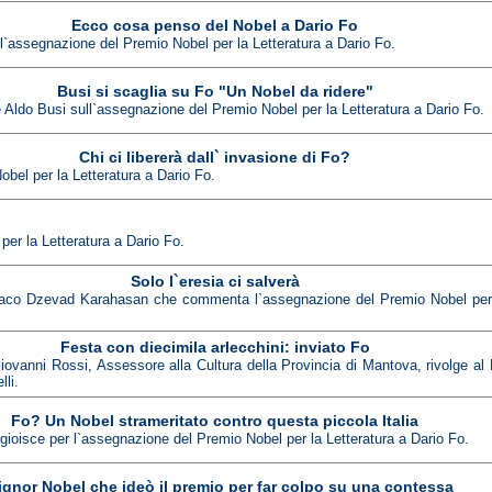
Ecco cosa penso del Nobel a Dario Fo
a l`assegnazione del Premio Nobel per la Letteratura a Dario Fo.
Busi si scaglia su Fo "Un Nobel da ridere"
re Aldo Busi sull`assegnazione del Premio Nobel per la Letteratura a Dario Fo.
Chi ci libererà dall` invasione di Fo?
bel per la Letteratura a Dario Fo.
er la Letteratura a Dario Fo.
Solo l`eresia ci salverà
bosniaco Dzevad Karahasan che commenta l`assegnazione del Premio Nobel per 
Festa con diecimila arlecchini: inviato Fo
Giovanni Rossi, Assessore alla Cultura della Provincia di Mantova, rivolge al 
lli.
Fo? Un Nobel strameritato contro questa piccola Italia
 gioisce per l`assegnazione del Premio Nobel per la Letteratura a Dario Fo.
signor Nobel che ideò il premio per far colpo su una contessa