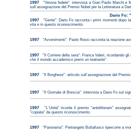
1997
"Verona fedele": intervista a Gian Paolo Marchi e Mar
sull`assegnazione del Premio Nobel per la Letteratura a Dar
Dario Fo: 
1997
"Gente": Dario Fo racconta i primi momenti dopo la
vita e in questo riconoscimento.
1997
"Avvenimenti": Paolo Rossi racconta la reazione avut
1997
"Il Corriere della sera": Franca Valeri, ricordando gl
che il mondo accademico premi un teatrante".
1997
"Il Borghese": articolo sull`assegnazione del Premio
1997
"Il Giornale di Brescia": intervista a Dario Fo sul si
1997
"L`Unità" ricorda il premio "antelitteram" assegn
"copiata" da questo riconoscimento.
1997
"Panorama": Pietrangelo Buttafuoco ripercorre a modo