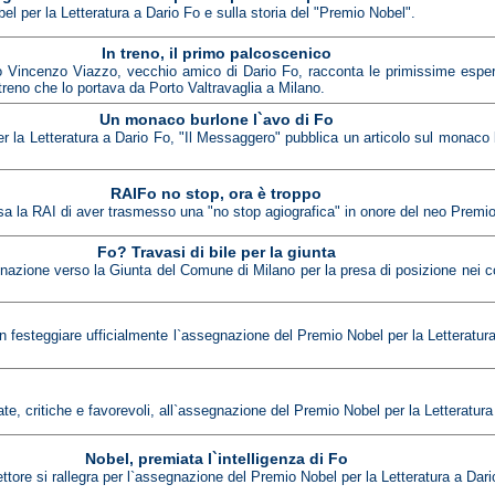
bel per la Letteratura a Dario Fo e sulla storia del "Premio Nobel".
In treno, il primo palcoscenico
ato Vincenzo Viazzo, vecchio amico di Dario Fo, racconta le primissime esper
treno che lo portava da Porto Valtravaglia a Milano.
Un monaco burlone l`avo di Fo
 la Letteratura a Dario Fo, "Il Messaggero" pubblica un articolo sul monaco be
RAIFo no stop, ora è troppo
usa la RAI di aver trasmesso una "no stop agiografica" in onore del neo Premio
Fo? Travasi di bile per la giunta
azione verso la Giunta del Comune di Milano per la presa di posizione nei co
festeggiare ufficialmente l`assegnazione del Premio Nobel per la Letteratura
e, critiche e favorevoli, all`assegnazione del Premio Nobel per la Letteratura
Nobel, premiata l`intelligenza di Fo
ttore si rallegra per l`assegnazione del Premio Nobel per la Letteratura a Dari