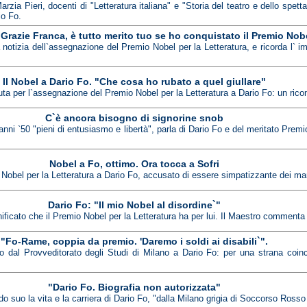
zia Pieri, docenti di "Letteratura italiana" e "Storia del teatro e dello spetta
io Fo.
"Grazie Franca, è tutto merito tuo se ho conquistato il Premio Nob
 notizia dell`assegnazione del Premio Nobel per la Letteratura, e ricorda l`
Il Nobel a Dario Fo. "Che cosa ho rubato a quel giullare"
a per l`assegnazione del Premio Nobel per la Letteratura a Dario Fo: un ricon
C`è ancora bisogno di signorine snob
i anni `50 "pieni di entusiasmo e libertà", parla di Dario Fo e del meritato Pre
Nobel a Fo, ottimo. Ora tocca a Sofri
 Nobel per la Letteratura a Dario Fo, accusato di essere simpatizzante dei man
Dario Fo: "Il mio Nobel al disordine`"
gnificato che il Premio Nobel per la Letteratura ha per lui. Il Maestro commenta i
"Fo-Rame, coppia da premio. 'Daremo i soldi ai disabili`".
ato dal Provveditorato degli Studi di Milano a Dario Fo: per una strana co
"Dario Fo. Biografia non autorizzata"
 suo la vita e la carriera di Dario Fo, "dalla Milano grigia di Soccorso Rosso