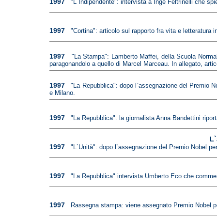
1997
"L`Indipendente": intervista a Inge Feltrinelli che sp
1997
"Cortina": articolo sul rapporto fra vita e letteratur
1997
"La Stampa": Lamberto Maffei, della Scuola Normale 
paragonandolo a quello di Marcel Marceau. In allegato, artic
1997
"La Repubblica": dopo l`assegnazione del Premio Nobel
e Milano.
1997
"La Repubblica": la giornalista Anna Bandettini rip
L`
1997
"L`Unità": dopo l`assegnazione del Premio Nobel per l
1997
"La Repubblica" intervista Umberto Eco che commenta
1997
Rassegna stampa: viene assegnato Premio Nobel per