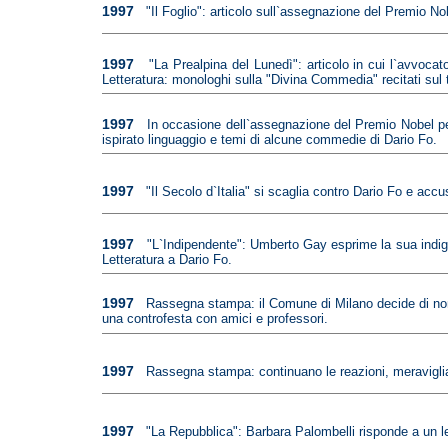
1997
"Il Foglio": articolo sull`assegnazione del Premio No
1997
"La Prealpina del Lunedì": articolo in cui l`avvoc
Letteratura: monologhi sulla "Divina Commedia" recitati sul 
1997
In occasione dell`assegnazione del Premio Nobel per
ispirato linguaggio e temi di alcune commedie di Dario Fo.
1997
"Il Secolo d`Italia" si scaglia contro Dario Fo e acc
1997
"L`Indipendente": Umberto Gay esprime la sua indign
Letteratura a Dario Fo.
1997
Rassegna stampa: il Comune di Milano decide di non 
una controfesta con amici e professori.
1997
Rassegna stampa: continuano le reazioni, meravigliat
1997
"La Repubblica": Barbara Palombelli risponde a un le