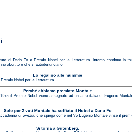
i
ra di Dario Fo a Premio Nobel per la Letteratura. Intanto continua la to
nno abortito e che si autodenunciano.
Lo regalino alle mummie
l Premio Nobel per la Letteratura.
Perché abbiamo premiato Montale
 1975 il Premio Nobel viene assegnato ad un altro italiano, Eugenio Montale
Solo per 2 voti Montale ha soffiato il Nobel a Dario Fo
`Accademia di Svezia, che spiega come nel '75 Eugenio Montale vinse il premi
Si torna a Gutenberg.