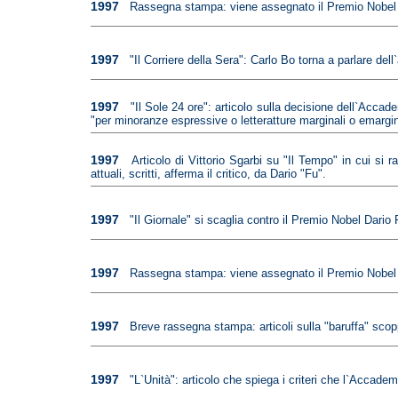
1997
Rassegna stampa: viene assegnato il Premio Nobel p
1997
"Il Corriere della Sera": Carlo Bo torna a parlare de
1997
"Il Sole 24 ore": articolo sulla decisione dell`Accad
"per minoranze espressive o letteratture marginali o emargi
1997
Articolo di Vittorio Sgarbi su "Il Tempo" in cui si ra
attuali, scritti, afferma il critico, da Dario "Fu".
1997
"Il Giornale" si scaglia contro il Premio Nobel Dari
1997
Rassegna stampa: viene assegnato il Premio Nobel p
1997
Breve rassegna stampa: articoli sulla "baruffa" scop
1997
"L`Unità": articolo che spiega i criteri che l`Accad