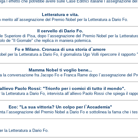
iega l`effetto che potrebbe avere sulle Case Editrici italiane l`assegnazione de
Letteratura e vita.
a in merito all`assegnazione del Premio Nobel per la Letteratura a Dario Fo.
Il cervello di Dario Fo.
Superiore di Pisa, dopo l`assegnazione del Premio Nobel per la Letteratura a
olo de "Il Giornale" che replica in maniera polemica.
Fo e Milano. Cronaca di una storia d`amore
 per la Letteratura a Dario Fo, il giornalista Ugo Volli ripercorre il rapporto
Mamma Nobel ti voglio bene...
orta la conversazione fra Jacopo Fo e Franca Rame dopo l`assegnazione del Pre
allievo Paolo Rossi: "Trionfo per i comici di tutto il mondo".
a Letteratura a Dario Fo, intervista all`allievo Paolo Rossi che spiega il rapp
Eco: "La sua vittoria? Un colpo per l`Accademia"
 l`assegnazione del Premio Nobel a Dario Fo e sottolinea la fama che i test
 la Letteratura a Dario Fo.