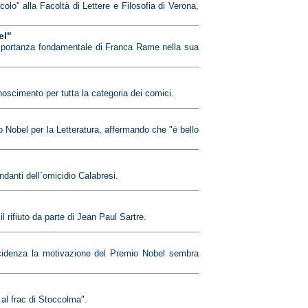
colo" alla Facoltà di Lettere e Filosofia di Verona,
el"
 importanza fondamentale di Franca Rame nella sua
oscimento per tutta la categoria dei comici.
mio Nobel per la Letteratura, affermando che "è bello
danti dell`omicidio Calabresi.
l rifiuto da parte di Jean Paul Sartre.
incidenza la motivazione del Premio Nobel sembra
 al frac di Stoccolma".