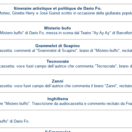
Itineraire artistique et politique de Dario Fo.
orteo, Ginette Herry e José Guinot scritto in occasione della giullarata popo
Misterio bufo
"Mistero buffo" di Dario Fo, messa in scena dal Teatro "Ay Ay Ay" di Barcello
Grammelot di Scapino
setta: commenti al "Grammelot di Scapino", brano di "Mistero buffo", recita
Tecnocrate
ssetta: voce fuori campo dell`autrice che commenta "Tecnocrate", brano della
Zanni
setta: voce fuori campo dell`autrice che commenta il brano "Zanni", recitat
Inghilterra
lare "Mistero buffo". Trascrizione da audiocassetta e commento recitato da F
uffo" di Dario Fo.