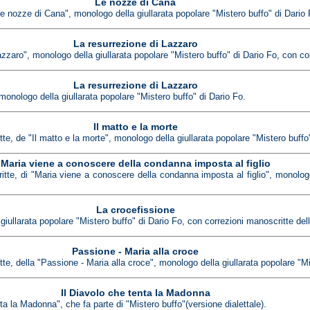
Le nozze di Cana
"Le nozze di Cana", monologo della giullarata popolare "Mistero buffo" di Dario 
La resurrezione di Lazzaro
azzaro", monologo della giullarata popolare "Mistero buffo" di Dario Fo, con cor
La resurrezione di Lazzaro
 monologo della giullarata popolare "Mistero buffo" di Dario Fo.
Il matto e la morte
tte, de "Il matto e la morte", monologo della giullarata popolare "Mistero buffo
Maria viene a conoscere della condanna imposta al figlio
itte, di "Maria viene a conoscere della condanna imposta al figlio", monologo
La crocefissione
iullarata popolare "Mistero buffo" di Dario Fo, con correzioni manoscritte dell
Passione - Maria alla croce
tte, della "Passione - Maria alla croce", monologo della giullarata popolare "Mi
Il Diavolo che tenta la Madonna
nta la Madonna", che fa parte di "Mistero buffo"(versione dialettale).