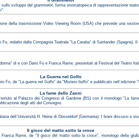
Il Grammelot
sullo sviluppo del grammelot, forma onomatopeica di rappresentazione teatrale c
o".
azione della trasmissione Video Viewing Room (USA) che prevede una sezione d
rio Fo, redatto dalla Compagnia Teatrale "La Caraba" di Santander (Spagna). 
 donna" di e con Dario Fo e Franca Rame, presentati al Festival del Teatro Ita
La Guerra nel Golfo
rio Fo, de "La guerra nel Golfo" da "Mistero buffo" e pubblicato nell`edizione "I
La fame dello Zanni
 tenuto al Palazzo dei Congressi di Gardone (BS) con il monologo "La fame 
bblicazione degli atti del Convegno.
taliana dell`Università H. Heine di Düsseldorf (Germania). I brani discussi e stu
Il gioco del matto sotto la croce
i Franca Rame, de "Il gioco del matto sotto la croce", monologo della giulla