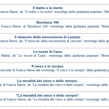
Il matto e la morte
Franca Rame, de "Il matto e la morte" monologo della giullarata popolare "Mis
Bonifacio VIII
i Franca Rame, di "Bonifacio VIII" monologo della giullarata popolare "Miste
Il miracolo della resurrezione di Lazzaro
Franca Rame, de "Il miracolo della resurrezione di Lazzaro" monologo della giu
Le nozze di Cana
o Mattei, de "Le nozze di Cana", monologo della giullarata popolare "Mister
Il cieco e lo storpio
anoscritte di Franca Rame del monologo "Il cieco e lo storpio" della giullarata 
La moralità del cieco e dello storpio.
tte di Franca Rame, de "La moralità del cieco e dello storpio", monologo della 
"La moralità del cieco e dello storpio"
tte di Franca Rame, de "La moralità del cieco e dello storpio" monologo della g