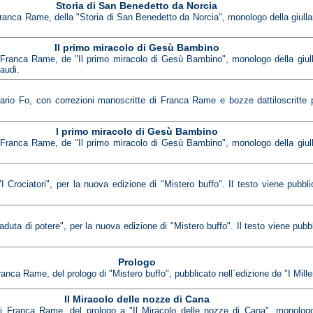
Storia di San Benedetto da Norcia
Franca Rame, della "Storia di San Benedetto da Norcia", monologo della giulla
Il primo miracolo di Gesù Bambino
i Franca Rame, de "Il primo miracolo di Gesù Bambino", monologo della giulla
naudi.
ario Fo, con correzioni manoscritte di Franca Rame e bozze dattiloscritte pe
l primo miracolo di Gesù Bambino
i Franca Rame, de "Il primo miracolo di Gesù Bambino", monologo della giulla
Crociatori", per la nuova edizione di "Mistero buffo". Il testo viene pubblic
uta di potere", per la nuova edizione di "Mistero buffo". Il testo viene pubbli
Prologo
ranca Rame, del prologo di "Mistero buffo", pubblicato nell`edizione de "I Mille
Il Miracolo delle nozze di Cana
di Franca Rame, del prologo a "Il Miracolo delle nozze di Cana", monologo 