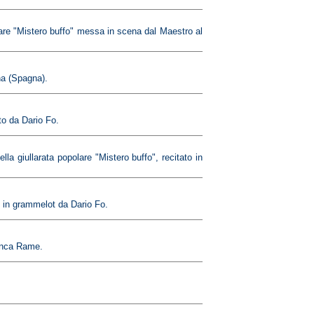
lare "Mistero buffo" messa in scena dal Maestro al
na (Spagna).
to da Dario Fo.
 giullarata popolare "Mistero buffo", recitato in
o in grammelot da Dario Fo.
ranca Rame.